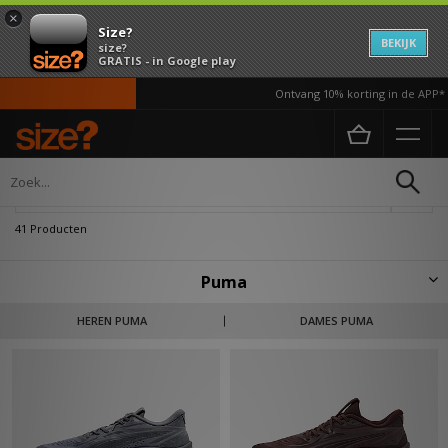
×
Size?
BEKIJK
size?
GRATIS - in Google play
Ontvang 10% korting in de APP*
Home
PUMA
Verfijn
41 Producten
Puma
Gevoed door rivaliteit tussen de broers, werd Puma opgericht door
HEREN PUMA
DAMES PUMA
Rudolf Dassler - de broer van Adidas, Adolf Dassler. Voor het eerst erkend
om hun spiked hardloopschoenen die werden gedragen door
Olympische gouden medaillewinnaars in 1936. Het merk heeft zich
ontwikkeld tot een veelzijdig sportkleding bedrijf.