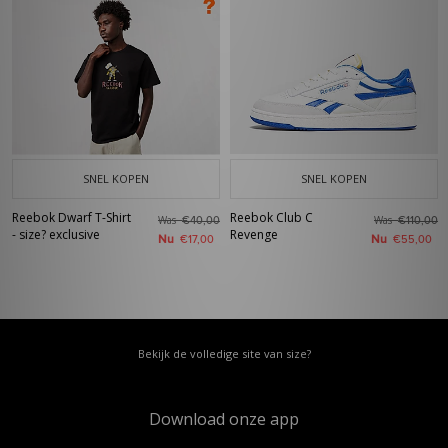
SNEL KOPEN
SNEL KOPEN
Reebok Dwarf T-Shirt
Reebok Club C
Was
Was
€40,00
€110,00
- size? exclusive
Revenge
Nu
Nu
€17,00
€55,00
Bekijk de volledige site van size?
Download onze app