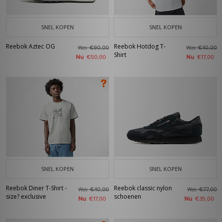
SNEL KOPEN
SNEL KOPEN
Reebok Aztec OG
Reebok Hotdog T-
Was
Was
€90,00
€40,00
Shirt
Nu
Nu
€50,00
€17,00
SNEL KOPEN
SNEL KOPEN
Reebok Diner T-Shirt -
Reebok classic nylon
Was
Was
€40,00
€77,00
size? exclusive
schoenen
Nu
Nu
€17,00
€35,00