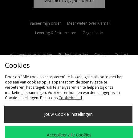
VIND DICHTSBIJZIJNDE WINKEL
Traceer mijn order
Meer weten over Klarna?
Levering & Retourneren
Organisatie
Algemene voorwaarden
Studentenkorting
Cookies
Contact
Cookies
Cookie Instellingen
Modern Slavery Statement
Door op "Alle cookies accepteren" te klikken, ga je akkoord met het
opslaan van cookies op je apparaat om de sitenavigatie te
verbeteren, het sitegebruik te analyseren en te helpen bij onze
marketinginspanningen. Voorkeuren kunnen worden aangepast in
Cookie-instellingen. Bekijk ons
Cookiebeleid
Verzenden Naar
Jouw Cookie Instellingen
Nederland
Wij accepteren de volgende betaalmethoden
Accepteer alle cookies