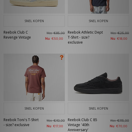
SNEL KOPEN
SNEL KOPEN
Reebok Club C
Reebok Athletic Dept
Was
Was
€85,00
€25,00
Revenge Vintage
T-Shirt - size?
Nu
Nu
€50,00
€18,00
exclusive
SNEL KOPEN
SNEL KOPEN
Reebok Toni's T-Shirt
Reebok Club C 85
Was
Was
€40,00
€115,00
- size? exclusive
Vintage '40th
Nu
Nu
€17,00
€70,00
Anniversary'