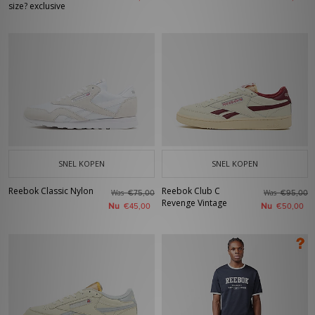
size? exclusive
SNEL KOPEN
SNEL KOPEN
Reebok Classic Nylon
Reebok Club C
Was
Was
€75,00
€95,00
Revenge Vintage
Nu
Nu
€45,00
€50,00