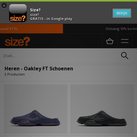
×
Size?
BEKIJK
size?
GRATIS - in Google play
anaf €110,-
Ontvang 10% korting
Home
Heren
Schoenen
Verfijn
Heren - Oakley FT Schoenen
2 Producten