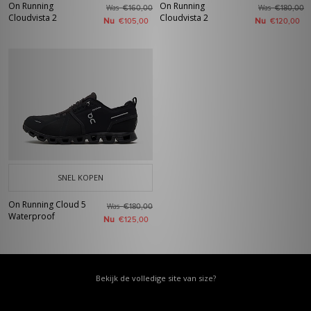
On Running
On Running
Was
Was
€160,00
€180,00
Cloudvista 2
Cloudvista 2
Nu
Nu
€105,00
€120,00
SNEL KOPEN
On Running Cloud 5
Was
€180,00
Waterproof
Nu
€125,00
Bekijk de volledige site van size?