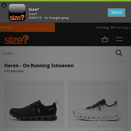
×
Size?
BEKIJK
size?
GRATIS - in Google play
€110,-
Ontvang 10% korting in 
Home
Heren
Schoenen
Verfijn
Heren - On Running Schoenen
9 Producten