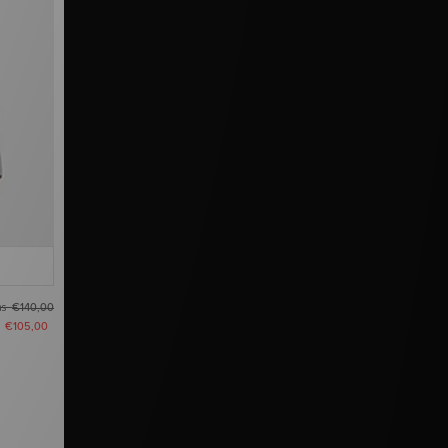
as
€140,00
u
€105,00