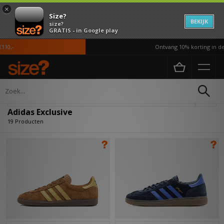
×
Size?
BEKIJK
size?
GRATIS - in Google play
-
Ontvang 10% korting in de AP
Home
Adidas Exclusive
Verfijn
Adidas Exclusive
19 Producten