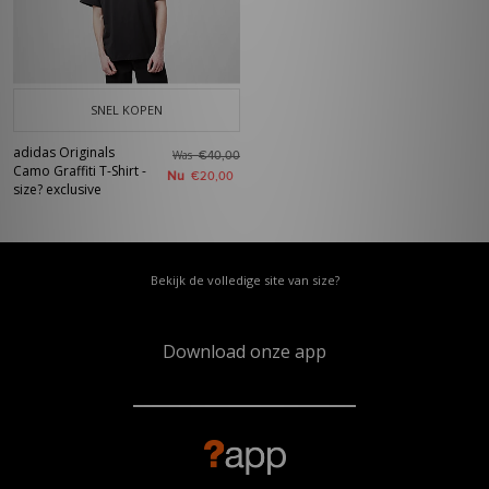
SNEL KOPEN
adidas Originals
Was
€40,00
Camo Graffiti T-Shirt -
Nu
€20,00
size? exclusive
Bekijk de volledige site van size?
Download onze app