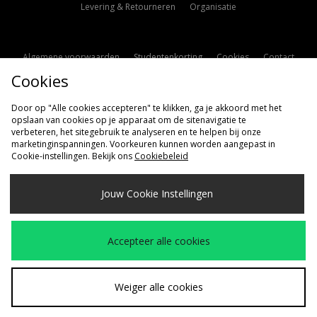
Levering & Retourneren
Organisatie
Algemene voorwaarden
Studentenkorting
Cookies
Contact
Cookies
Cookie Instellingen
Modern Slavery Statement
Door op "Alle cookies accepteren" te klikken, ga je akkoord met het
opslaan van cookies op je apparaat om de sitenavigatie te
verbeteren, het sitegebruik te analyseren en te helpen bij onze
marketinginspanningen. Voorkeuren kunnen worden aangepast in
Cookie-instellingen. Bekijk ons
Cookiebeleid
Verzenden Naar
Jouw Cookie Instellingen
Nederland
Wij accepteren de volgende betaalmethoden
Accepteer alle cookies
Bezoek onze bedrijfspagina
www.jdplc.com
Weiger alle cookies
Copyright © 2026 size?, Alle rechten voorbehouden