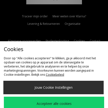
Traceer mijn order
Meer weten over Klarna?
Levering & Retourneren
Organisatie
Algemene voorwaarden
Studentenkorting
Cookies
Contact
Cookies
Cookie Instellingen
Modern Slavery Statement
Door op "Alle cookies accepteren" te klikken, ga je akkoord met het
opslaan van cookies op je apparaat om de sitenavigatie te
verbeteren, het sitegebruik te analyseren en te helpen bij onze
marketinginspanningen. Voorkeuren kunnen worden aangepast in
Cookie-instellingen. Bekijk ons
Cookiebeleid
Verzenden Naar
Jouw Cookie Instellingen
Nederland
Wij accepteren de volgende betaalmethoden
Accepteer alle cookies