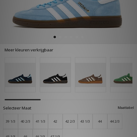
Meer kleuren verkrijgbaar
Selecteer Maat
Maattabel
39 1/3
40 2/3
41 1/3
42
42 2/3
43 1/3
44
44 2/3
45 1/3
46
46 2/3
47 1/3