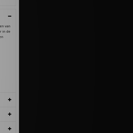
een van
r in de
en