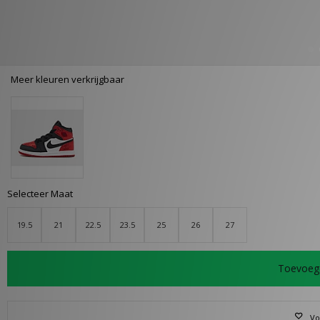
Meer kleuren verkrijgbaar
Selecteer Maat
19.5
21
22.5
23.5
25
26
27
Toevoeg
Vo