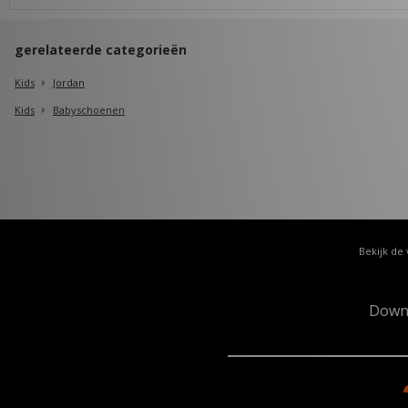
gerelateerde categorieën
Kids
Jordan
Kids
Babyschoenen
Bekijk de 
Down