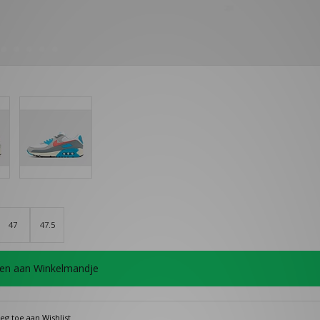
47
47.5
en aan Winkelmandje
eg toe aan Wishlist