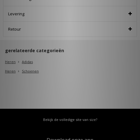
Levering
Retour
gerelateerde categorieën
Heren
Adidas
Heren
Schoenen
Bekijk de volledige site van size?
Download onze app