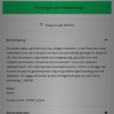
Toevoegen aan Winkelmandje
Voeg toe aan Wishlist
Beschrijving
De adidas Japan, geïnspireerd op vintage modellen, is een favoriet onder
liefhebbers van de 3-strepen en werd oorspronkelijk gemaakt in de jaren
'60. Het bovenwerk is gemaakt van hoogwaardig, gepolijst leer met
subtiele perforaties, terwijl de kenmerkende T-neus een dubbele
stiknaad heeft, een knipoog naar bowlingschoenen. Veters verlengen de
schoen tot aan de gestempelde tong en goudkleurige branding siert de
zijkanten. De laagprofielzolen bieden lichtgewicht grip en een retro-
uitstraling. | KJ5159
Kleur
Rood
Productcode: 797287_sizenl
Beoordelingen