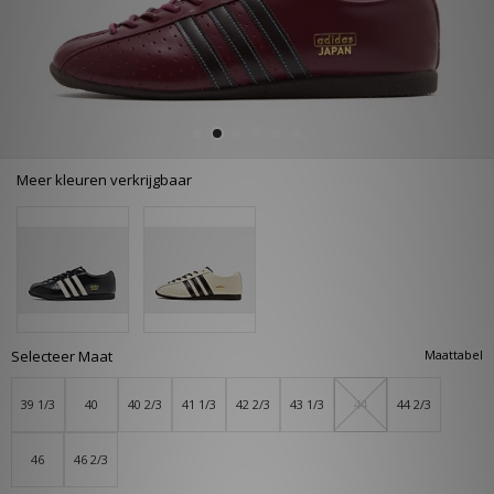
Meer kleuren verkrijgbaar
Selecteer Maat
Maattabel
39 1/3
40
40 2/3
41 1/3
42 2/3
43 1/3
44
44 2/3
46
46 2/3