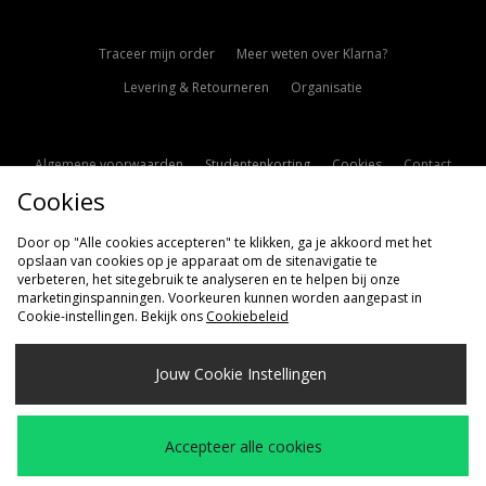
Traceer mijn order
Meer weten over Klarna?
Levering & Retourneren
Organisatie
Algemene voorwaarden
Studentenkorting
Cookies
Contact
Cookies
Cookie Instellingen
Modern Slavery Statement
Door op "Alle cookies accepteren" te klikken, ga je akkoord met het
opslaan van cookies op je apparaat om de sitenavigatie te
verbeteren, het sitegebruik te analyseren en te helpen bij onze
marketinginspanningen. Voorkeuren kunnen worden aangepast in
Cookie-instellingen. Bekijk ons
Cookiebeleid
Verzenden Naar
Jouw Cookie Instellingen
Nederland
Wij accepteren de volgende betaalmethoden
Accepteer alle cookies