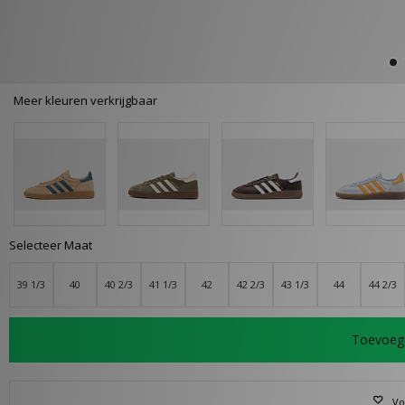
Meer kleuren verkrijgbaar
Selecteer Maat
39 1/3
40
40 2/3
41 1/3
42
42 2/3
43 1/3
44
44 2/3
Toevoeg
Vo