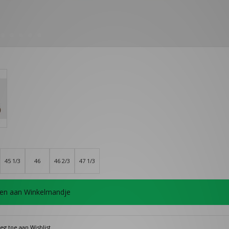
45 1/3
46
46 2/3
47 1/3
en aan Winkelmandje
eg toe aan Wishlist