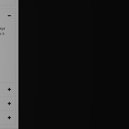
tijd
e 3-