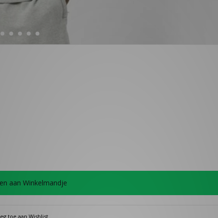
en aan Winkelmandje
eg toe aan Wishlist