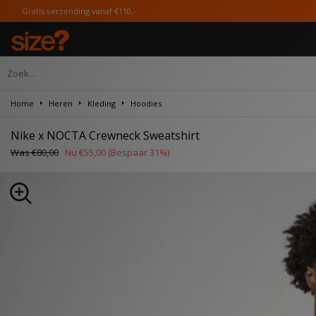
rzending vanaf €110,-
Home
Heren
Kleding
Hoodies
Nike x NOCTA Crewneck Sweatshirt
Was
€80,00
Nu
€55,00
(Bespaar 31%)