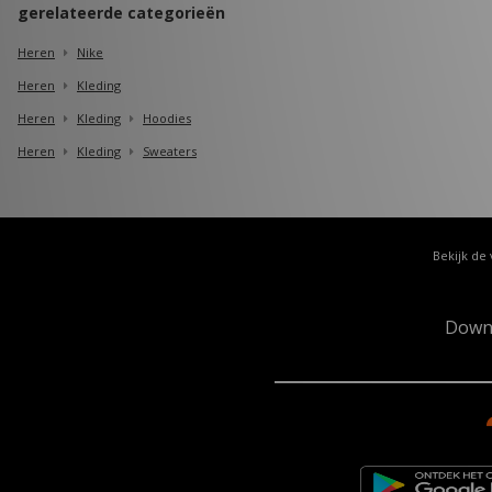
gerelateerde categorieën
Heren
Nike
Heren
Kleding
Heren
Kleding
Hoodies
Heren
Kleding
Sweaters
Bekijk de 
Down