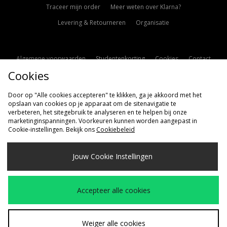
Traceer mijn order
Meer weten over Klarna?
Levering & Retourneren
Organisatie
Algemene voorwaarden
Studentenkorting
Cookies
Contact
Cookies
Cookie Instellingen
Modern Slavery Statement
Door op "Alle cookies accepteren" te klikken, ga je akkoord met het
opslaan van cookies op je apparaat om de sitenavigatie te
verbeteren, het sitegebruik te analyseren en te helpen bij onze
marketinginspanningen. Voorkeuren kunnen worden aangepast in
Cookie-instellingen. Bekijk ons
Cookiebeleid
Verzenden Naar
Jouw Cookie Instellingen
Nederland
Wij accepteren de volgende betaalmethoden
Accepteer alle cookies
Bezoek onze bedrijfspagina
www.jdplc.com
Weiger alle cookies