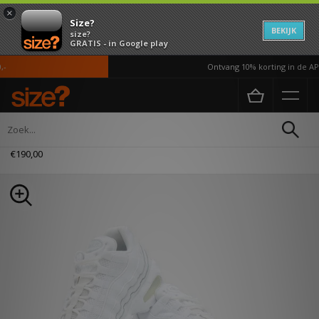
×
Size?
BEKIJK
size?
GRATIS - in Google play
Ontvang 10% korting in de APP
Home
Heren
Schoenen
Nike Air Max 95
€190,00