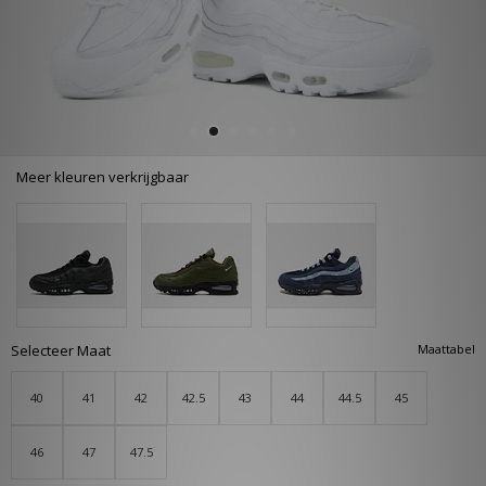
Meer kleuren verkrijgbaar
Selecteer Maat
Maattabel
40
41
42
42.5
43
44
44.5
45
46
47
47.5