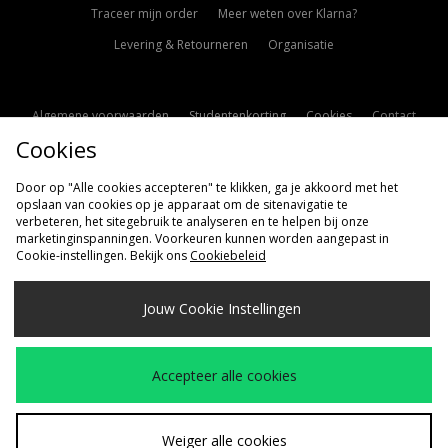
Traceer mijn order
Meer weten over Klarna?
Levering & Retourneren
Organisatie
Algemene voorwaarden
Studentenkorting
Cookies
Contact
Cookies
Cookie Instellingen
Modern Slavery Statement
Door op "Alle cookies accepteren" te klikken, ga je akkoord met het
opslaan van cookies op je apparaat om de sitenavigatie te
verbeteren, het sitegebruik te analyseren en te helpen bij onze
marketinginspanningen. Voorkeuren kunnen worden aangepast in
Cookie-instellingen. Bekijk ons
Cookiebeleid
Verzenden Naar
Jouw Cookie Instellingen
Nederland
Wij accepteren de volgende betaalmethoden
Accepteer alle cookies
Bezoek onze bedrijfspagina
www.jdplc.com
Weiger alle cookies