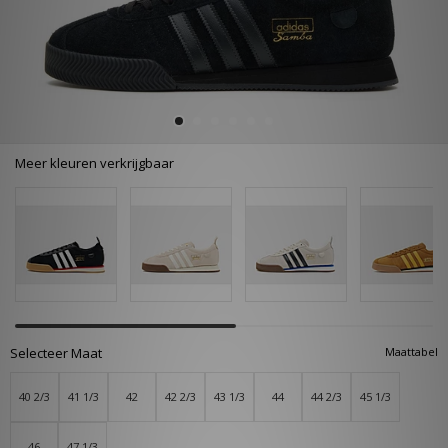
Meer kleuren verkrijgbaar
Selecteer Maat
Maattabel
40 2/3
41 1/3
42
42 2/3
43 1/3
44
44 2/3
45 1/3
46
47 1/3