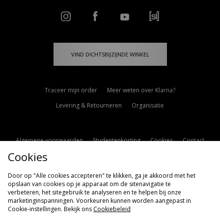
VIND DICHTSBIJZIJNDE WINKEL
Traceer mijn order
Meer weten over Klarna?
Levering & Retourneren
Organisatie
Algemene voorwaarden
Studentenkorting
Cookies
Contact
Cookies
Cookie Instellingen
Modern Slavery Statement
Door op "Alle cookies accepteren" te klikken, ga je akkoord met het
opslaan van cookies op je apparaat om de sitenavigatie te
verbeteren, het sitegebruik te analyseren en te helpen bij onze
marketinginspanningen. Voorkeuren kunnen worden aangepast in
Cookie-instellingen. Bekijk ons
Cookiebeleid