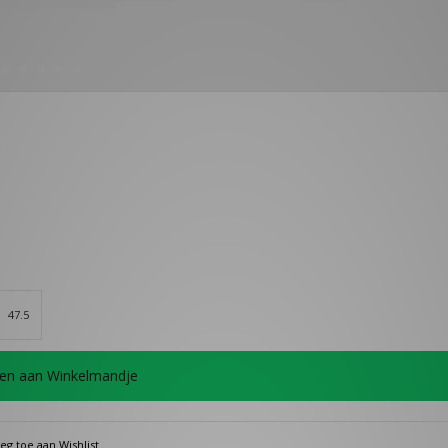
47.5
en aan Winkelmandje
eg toe aan Wishlist