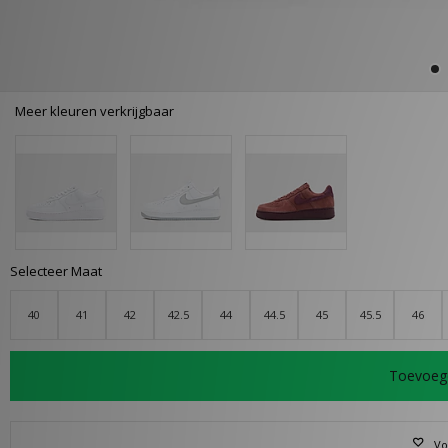
Meer kleuren verkrijgbaar
Selecteer Maat
40
41
42
42.5
44
44.5
45
45.5
46
Toevoeg
Vo