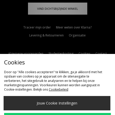
VIND DICHTSBIJZIJNDE WINKEL
Traceer mijn order
Meer weten over Klarna?
Levering & Retourneren
Organisatie
Algemene voorwaarden
Studentenkorting
Cookies
Contact
Cookies
Cookie Instellingen
Modern Slavery Statement
Door op "Alle cookies accepteren" te klikken, ga je akkoord met het
opslaan van cookies op je apparaat om de sitenavigatie te
verbeteren, het sitegebruik te analyseren en te helpen bij onze
marketinginspanningen. Voorkeuren kunnen worden aangepast in
Cookie-instellingen. Bekijk ons
Cookiebeleid
Verzenden Naar
Jouw Cookie Instellingen
Nederland