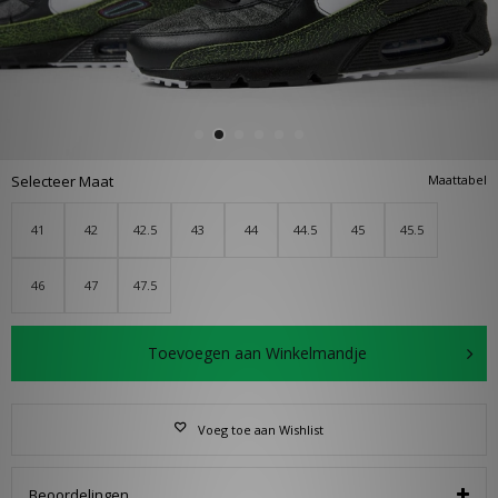
Selecteer Maat
Maattabel
41
42
42.5
43
44
44.5
45
45.5
46
47
47.5
Toevoegen aan Winkelmandje
Voeg toe aan Wishlist
Beoordelingen