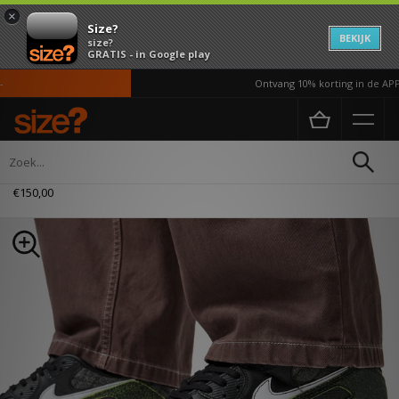
×
Size?
BEKIJK
size?
GRATIS - in Google play
Ontvang 10% korting in de APP*
Home
Heren
Schoenen
Nike Air Max 90 'Tiempo'
€150,00