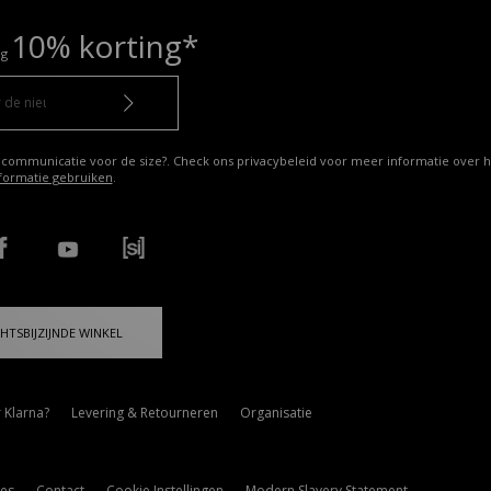
10% korting*
ng
 communicatie voor de size?. Check ons privacybeleid voor meer informatie over h
formatie gebruiken
.
HTSBIJZIJNDE WINKEL
 Klarna?
Levering & Retourneren
Organisatie
es
Contact
Cookie Instellingen
Modern Slavery Statement