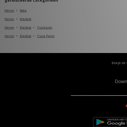
gerelateerde categorieën
Heren
Nike
Heren
Kleding
Heren
Kleding
Tracksuits
Heren
Kleding
Track Pants
Bekijk de 
Down