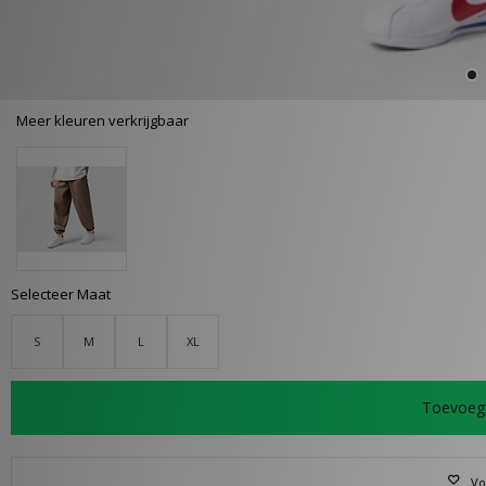
Meer kleuren verkrijgbaar
Selecteer Maat
S
M
L
XL
Toevoeg
Vo