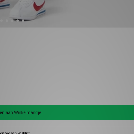
en aan Winkelmandje
eg toe aan Wishlist