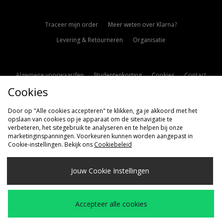
Traceer mijn order
Meer weten over Klarna?
Levering & Retourneren
Organisatie
Algemene voorwaarden
Studentenkorting
Cookies
Contact
Cookies
Cookie Instellingen
Modern Slavery Statement
Door op "Alle cookies accepteren" te klikken, ga je akkoord met het
opslaan van cookies op je apparaat om de sitenavigatie te
verbeteren, het sitegebruik te analyseren en te helpen bij onze
marketinginspanningen. Voorkeuren kunnen worden aangepast in
Cookie-instellingen. Bekijk ons
Cookiebeleid
Verzenden Naar
Jouw Cookie Instellingen
Nederland
Wij accepteren de volgende betaalmethoden
Accepteer alle cookies