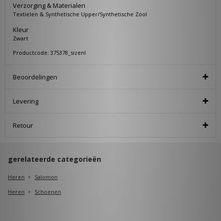
Verzorging & Materialen
Textielen & Synthetische Upper/Synthetische Zool
Kleur
Zwart
Productcode: 375378_sizenl
Beoordelingen
Levering
Retour
gerelateerde categorieën
Heren
Salomon
Heren
Schoenen