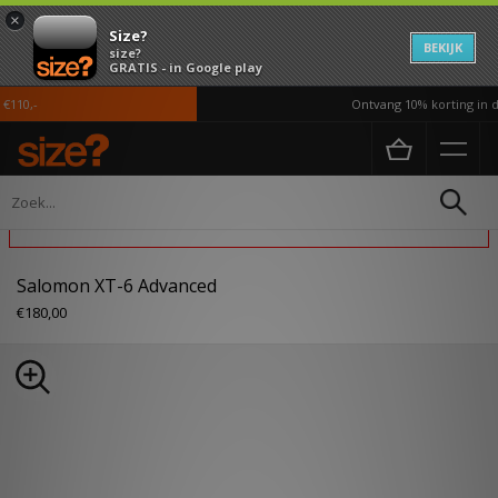
×
Size?
BEKIJK
size?
GRATIS - in Google play
10,-
Ontvang 10% korting in de
Home
Heren
Schoenen
Dit product is uitgesloten van acties
Salomon XT-6 Advanced
€180,00