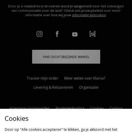
Door je e-mailadres in te voeren word je aangemeld voor het ontvangen
van communicatie voor de size?. Check ons privacybeleid voor meer
informatie over hoe wij jouw
informatie gebruiken
.
VIND DICHTSBIJZIJNDE WINKEL
Traceer mijn order
Meer weten over Klarna?
Levering & Retourneren
Organisatie
Algemene voorwaarden
Studentenkorting
Cookies
Contact
Cookies
Cookie Instellingen
Modern Slavery Statement
Door op "Alle cookies accepteren" te klikken, ga je akkoord met het