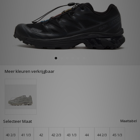
Meer kleuren verkrijgbaar
Selecteer Maat
Maattabel
40 2/3
41 1/3
42
42 2/3
43 1/3
44
44 2/3
45 1/3