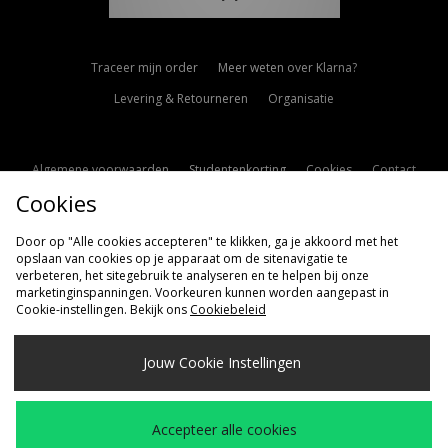
Traceer mijn order
Meer weten over Klarna?
Levering & Retourneren
Organisatie
Algemene voorwaarden
Studentenkorting
Cookies
Contact
Cookies
Cookie Instellingen
Modern Slavery Statement
Door op "Alle cookies accepteren" te klikken, ga je akkoord met het
opslaan van cookies op je apparaat om de sitenavigatie te
verbeteren, het sitegebruik te analyseren en te helpen bij onze
marketinginspanningen. Voorkeuren kunnen worden aangepast in
Cookie-instellingen. Bekijk ons
Cookiebeleid
Verzenden Naar
Jouw Cookie Instellingen
Nederland
Wij accepteren de volgende betaalmethoden
Accepteer alle cookies