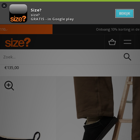
×
Size?
BEKIJK
size?
GRATIS - in Google play
0,-
Ontvang 10% korting in de A
Home
Heren
Schoenen
UGG Classic Micro Boot
€135,00