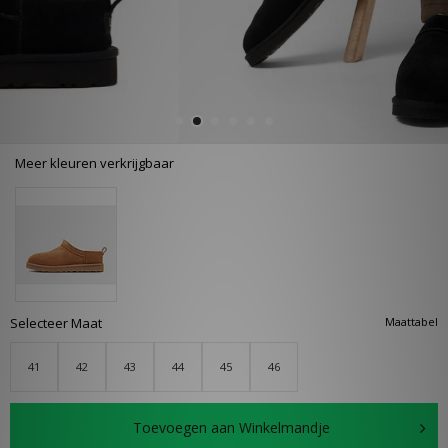
Meer kleuren verkrijgbaar
Selecteer Maat
Maattabel
41
42
43
44
45
46
Toevoegen aan Winkelmandje