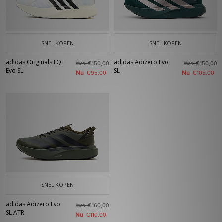
SNEL KOPEN
SNEL KOPEN
adidas Originals EQT
adidas Adizero Evo
Was
Was
€150,00
€150,00
Evo SL
SL
Nu
Nu
€95,00
€105,00
SNEL KOPEN
adidas Adizero Evo
Was
€160,00
SL ATR
Nu
€110,00