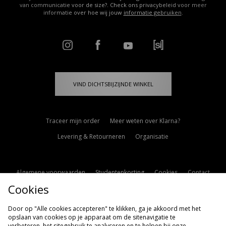
van communicatie voor de size?. Check ons privacybeleid voor meer
informatie over hoe wij jouw
informatie gebruiken
.
VIND DICHTSBIJZIJNDE WINKEL
Traceer mijn order
Meer weten over Klarna?
Levering & Retourneren
Organisatie
Algemene voorwaarden
Studentenkorting
Cookies
Contact
Cookies
Cookie Instellingen
Modern Slavery Statement
Door op "Alle cookies accepteren" te klikken, ga je akkoord met het
opslaan van cookies op je apparaat om de sitenavigatie te
verbeteren, het sitegebruik te analyseren en te helpen bij onze