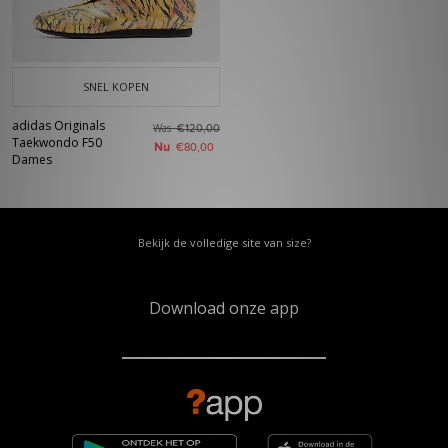
SNEL KOPEN
adidas Originals
Was
€120,00
Taekwondo F50
Nu
€80,00
Dames
Bekijk de volledige site van size?
Download onze app