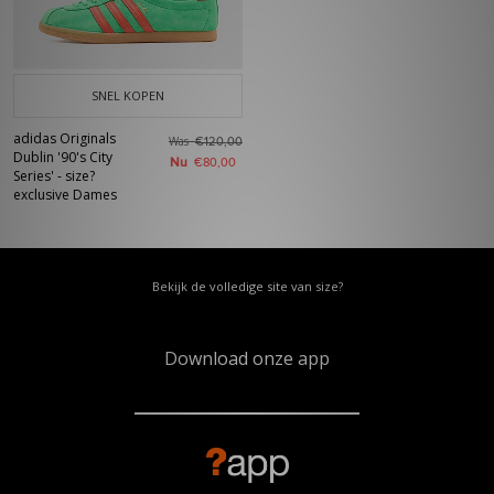
SNEL KOPEN
adidas Originals
Was
€120,00
Dublin '90's City
Nu
€80,00
Series' - size?
exclusive Dames
Bekijk de volledige site van size?
Download onze app