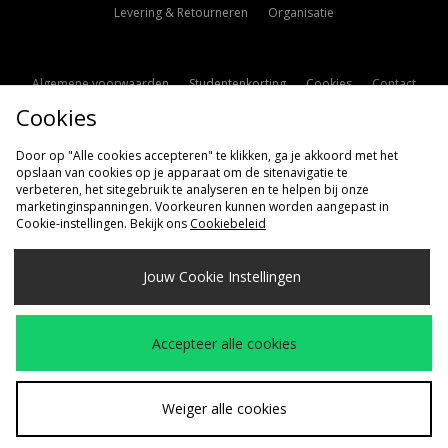
Levering & Retourneren
Organisatie
Algemene voorwaarden
Studentenkorting
Cookies
Contact
Cookies
Cookie Instellingen
Modern Slavery Statement
Door op "Alle cookies accepteren" te klikken, ga je akkoord met het
opslaan van cookies op je apparaat om de sitenavigatie te
verbeteren, het sitegebruik te analyseren en te helpen bij onze
marketinginspanningen. Voorkeuren kunnen worden aangepast in
Cookie-instellingen. Bekijk ons
Cookiebeleid
Verzenden Naar
Jouw Cookie Instellingen
Nederland
Wij accepteren de volgende betaalmethoden
Accepteer alle cookies
Bezoek onze bedrijfspagina
www.jdplc.com
Weiger alle cookies
Copyright © 2026 size?, Alle rechten voorbehouden