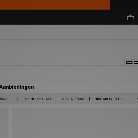
 Aanbiedingen
 merken als Billionaire Boys Club, Salomon en Jordan tot lifestyle brands als Carha
DIDAS
THE NORTH FACE
NIKE AIR MAX
NIKE AIR FORCE 1
rken en items nu in de uitverkoop met kortingen die kunnen oplopen tot wel 50% ko
 broek voor een outlet prijs. Kies je voor 1 product of scoor je meteen je gehele out