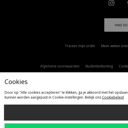
VIND DIC
Traceer mijn order
Meer weten over
Algemene voorwaarden
Studentenkorting
Cooki
Cookies
Door op "Alle cookies accepteren" te klikken, ga je akkoord met het opslaan
kunnen worden aangepast in Cookie-instellingen. Bekijk ons
Cookiebeleid
Ve
Nederlan