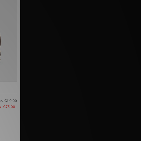
as
€110,00
u
€75,00