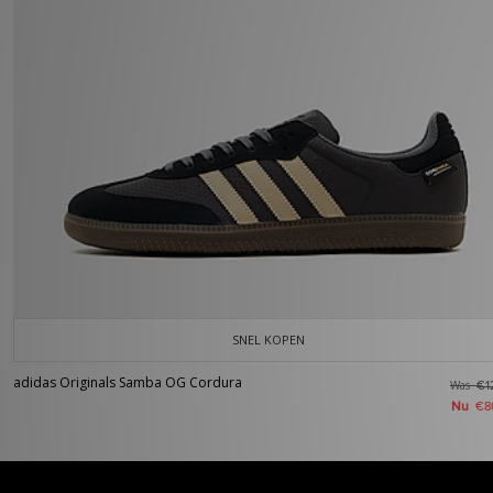
SNEL KOPEN
adidas Originals Samba OG Cordura
Was
€1
Nu
€8