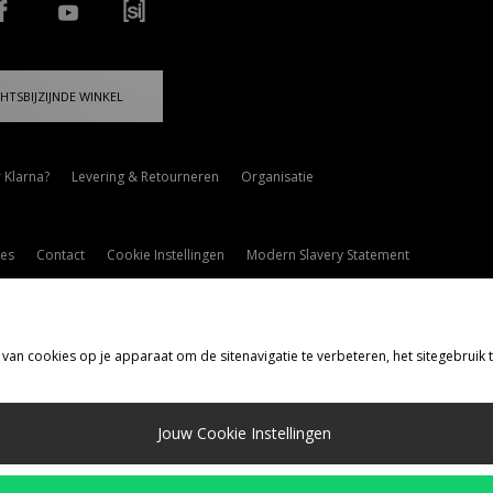
HTSBIJZIJNDE WINKEL
 Klarna?
Levering & Retourneren
Organisatie
es
Contact
Cookie Instellingen
Modern Slavery Statement
 van cookies op je apparaat om de sitenavigatie te verbeteren, het sitegebruik
rzenden Naar
Jouw Cookie Instellingen
d