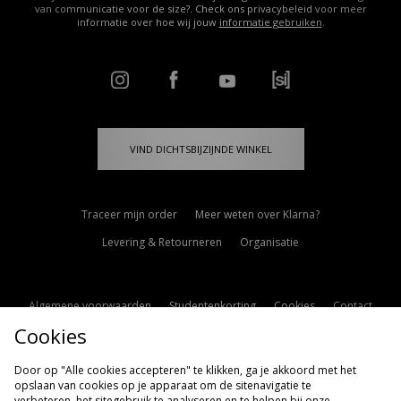
van communicatie voor de size?. Check ons privacybeleid voor meer
informatie over hoe wij jouw
informatie gebruiken
.
VIND DICHTSBIJZIJNDE WINKEL
Traceer mijn order
Meer weten over Klarna?
Levering & Retourneren
Organisatie
Algemene voorwaarden
Studentenkorting
Cookies
Contact
Cookies
Cookie Instellingen
Modern Slavery Statement
Door op "Alle cookies accepteren" te klikken, ga je akkoord met het
opslaan van cookies op je apparaat om de sitenavigatie te
verbeteren, het sitegebruik te analyseren en te helpen bij onze