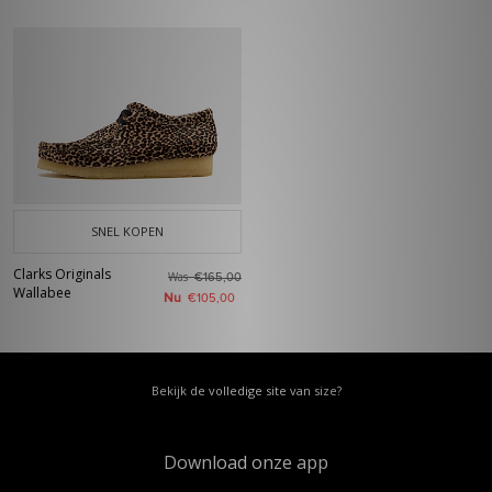
SNEL KOPEN
Clarks Originals
Was
€165,00
Wallabee
Nu
€105,00
Bekijk de volledige site van size?
Download onze app