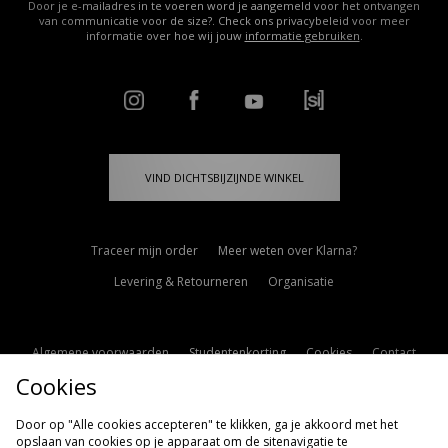
Door je e-mailadres in te voeren word je aangemeld voor het ontvangen
van communicatie voor de size?. Check ons privacybeleid voor meer
informatie over hoe wij jouw
informatie gebruiken
.
VIND DICHTSBIJZIJNDE WINKEL
Traceer mijn order
Meer weten over Klarna?
Levering & Retourneren
Organisatie
Algemene voorwaarden
Studentenkorting
Cookies
Contact
Cookies
Cookie Instellingen
Modern Slavery Statement
Door op "Alle cookies accepteren" te klikken, ga je akkoord met het
opslaan van cookies op je apparaat om de sitenavigatie te