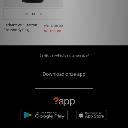
SNEL KOPEN
Carhartt WIP Egerton
Was
€130,00
Crossbody Bag
Nu
€55,00
Bekijk de volledige site van size?
Download onze app