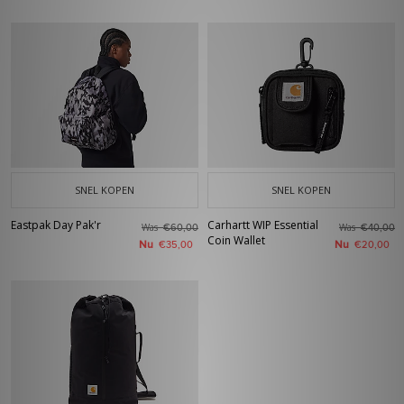
SNEL KOPEN
SNEL KOPEN
Eastpak Day Pak'r
Carhartt WIP Essential
Was
Was
€60,00
€40,00
Coin Wallet
Nu
Nu
€35,00
€20,00