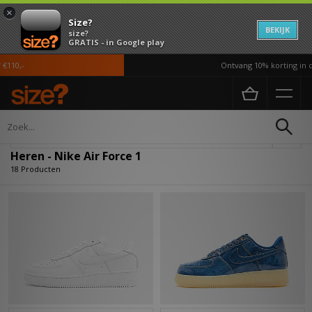
×
Size?
BEKIJK
size?
GRATIS - in Google play
0,-
Ontvang 10% korting in de 
Home
Heren
Verfijn
Heren - Nike Air Force 1
18 Producten