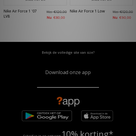
Nike Air Force 1 '07
Nike Air Force 1 Low
Was
Was
€120,00
€120,00
LV8
Nu
Nu
€80,00
€90,00
Bekijk de volledige site van size?
Download onze app
10% korting*
Schrijf je in en ontvang