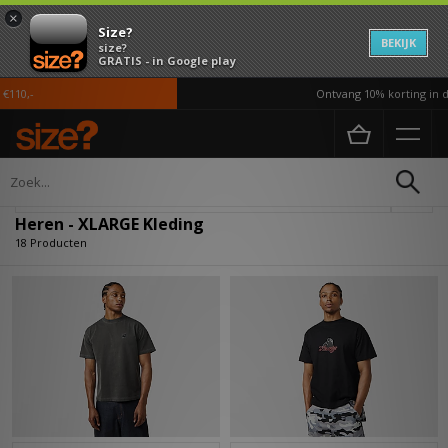
×
Size?
BEKIJK
size?
GRATIS - in Google play
0,-
Ontvang 10% korting in de 
Home
Heren
Kleding
Verfijn
Heren - XLARGE Kleding
18 Producten