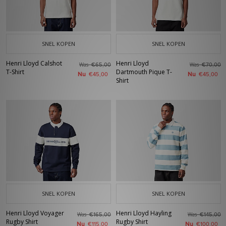
SNEL KOPEN
SNEL KOPEN
Henri Lloyd Calshot
Henri Lloyd
Was
Was
€65,00
€70,00
T-Shirt
Dartmouth Pique T-
Nu
Nu
€45,00
€45,00
Shirt
SNEL KOPEN
SNEL KOPEN
Henri Lloyd Voyager
Henri Lloyd Hayling
Was
Was
€165,00
€145,00
Rugby Shirt
Rugby Shirt
Nu
Nu
€115,00
€100,00