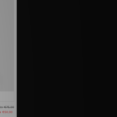
as
€75,00
u
€50,00