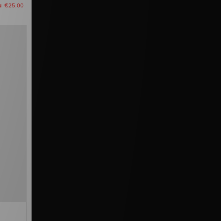
u
€25,00