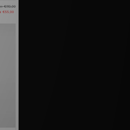
as
€110,00
u
€55,00