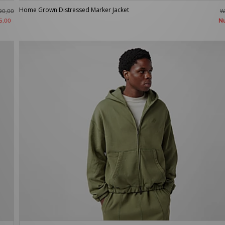
Home Grown Distressed Marker Jacket
W
90,00
N
5,00