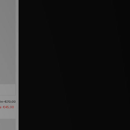
as
€70,00
u
€45,00