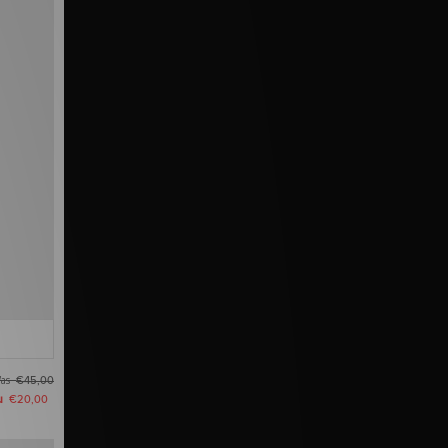
as
€45,00
u
€20,00