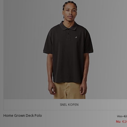
SNEL KOPEN
Home Grown Deck Polo
Was
€
Nu
€2