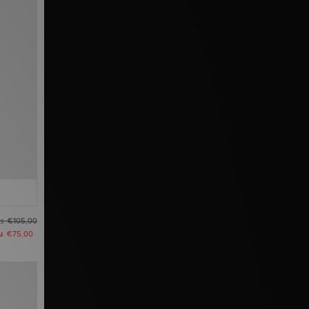
as
€105,00
u
€75,00