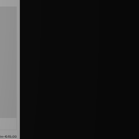
as
€45,00