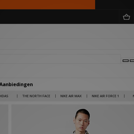
 Aanbiedingen
 merken als Billionaire Boys Club, Salomon en Jordan tot lifestyle brands als Carha
DIDAS
THE NORTH FACE
NIKE AIR MAX
NIKE AIR FORCE 1
rken en items nu in de uitverkoop met kortingen die kunnen oplopen tot wel 50% ko
 broek voor een outlet prijs. Kies je voor 1 product of scoor je meteen je gehele out