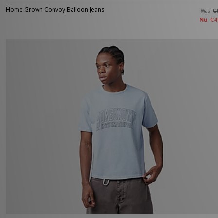
Home Grown Convoy Balloon Jeans
Was
€
Nu
€4