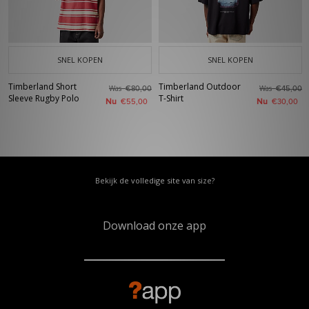
SNEL KOPEN
SNEL KOPEN
Timberland Short
Timberland Outdoor
Was
Was
€80,00
€45,00
Sleeve Rugby Polo
T-Shirt
Nu
Nu
€55,00
€30,00
Bekijk de volledige site van size?
Download onze app