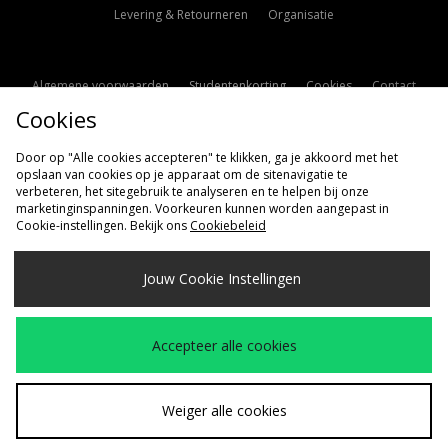
Levering & Retourneren
Organisatie
Algemene voorwaarden
Studentenkorting
Cookies
Contact
Cookies
Cookie Instellingen
Modern Slavery Statement
Door op "Alle cookies accepteren" te klikken, ga je akkoord met het
opslaan van cookies op je apparaat om de sitenavigatie te
verbeteren, het sitegebruik te analyseren en te helpen bij onze
marketinginspanningen. Voorkeuren kunnen worden aangepast in
Cookie-instellingen. Bekijk ons
Cookiebeleid
Verzenden Naar
Jouw Cookie Instellingen
Nederland
Wij accepteren de volgende betaalmethoden
Accepteer alle cookies
Bezoek onze bedrijfspagina
www.jdplc.com
Weiger alle cookies
Copyright © 2026 size?, Alle rechten voorbehouden