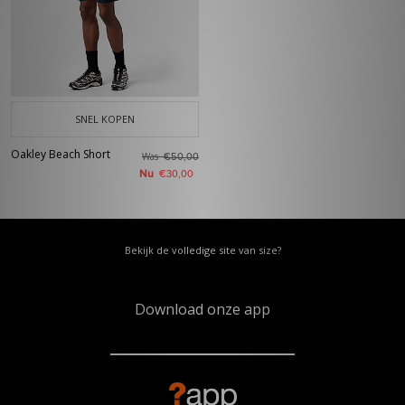
SNEL KOPEN
Oakley Beach Short
Was
€50,00
Nu
€30,00
Bekijk de volledige site van size?
Download onze app