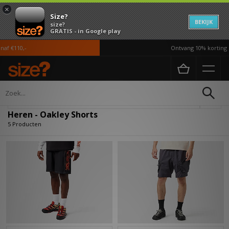
×
Size?
BEKIJK
size?
GRATIS - in Google play
f €110,-
Ontvang 10% korting in
Home
Heren
Kleding
Shorts
Verfijn
Heren - Oakley Shorts
5 Producten