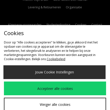
Levering & Retourneren
Organisatie
Algemene voorwaarden
Studentenkorting
Cookies
Contact
Cookies
Cookie Instellingen
Modern Slavery Statement
Door op "Alle cookies accepteren" te klikken, ga je akkoord met het
opslaan van cookies op je apparaat om de sitenavigatie te
verbeteren, het sitegebruik te analyseren en te helpen bij onze
marketinginspanningen. Voorkeuren kunnen worden aangepast in
Cookie-instellingen. Bekijk ons
Cookiebeleid
Verzenden Naar
Jouw Cookie Instellingen
Nederland
Wij accepteren de volgende betaalmethoden
Accepteer alle cookies
Bezoek onze bedrijfspagina
www.jdplc.com
Weiger alle cookies
Copyright © 2026 size?, Alle rechten voorbehouden