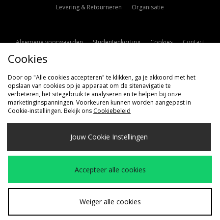
Levering & Retourneren
Organisatie
Algemene voorwaarden
Studentenkorting
Cookies
Contact
Cookies
Cookie Instellingen
Modern Slavery Statement
Door op "Alle cookies accepteren" te klikken, ga je akkoord met het
opslaan van cookies op je apparaat om de sitenavigatie te
verbeteren, het sitegebruik te analyseren en te helpen bij onze
marketinginspanningen. Voorkeuren kunnen worden aangepast in
Cookie-instellingen. Bekijk ons
Cookiebeleid
Verzenden Naar
Jouw Cookie Instellingen
Nederland
Wij accepteren de volgende betaalmethoden
Accepteer alle cookies
Bezoek onze bedrijfspagina
www.jdplc.com
Weiger alle cookies
Copyright © 2026 size?, Alle rechten voorbehouden