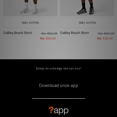
SNEL KOPEN
SNEL KOPEN
Oakley Beach Short
Oakley Beach Short
Was
Was
€50,00
€50,00
Nu
Nu
€30,00
€30,00
Bekijk de volledige site van size?
Download onze app