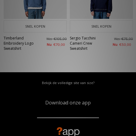
SNEL KOPEN
SNEL KOPEN
Timberland
Sergio Tacchini
Was
Was
€105,00
€75,00
Embroidery Logo
Cameri Crew
Nu
Nu
€70,00
€50,00
Sweatshirt
Sweatshirt
Bekijk de volledige site van size?
Download onze app