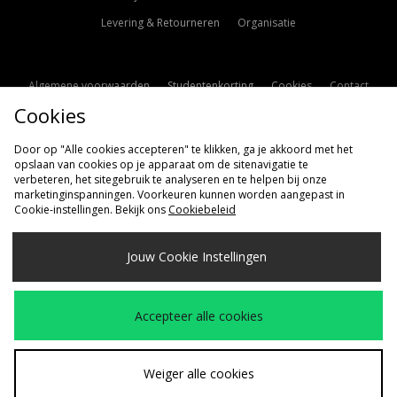
Levering & Retourneren
Organisatie
Algemene voorwaarden
Studentenkorting
Cookies
Contact
Cookies
Cookie Instellingen
Modern Slavery Statement
Door op "Alle cookies accepteren" te klikken, ga je akkoord met het
opslaan van cookies op je apparaat om de sitenavigatie te
verbeteren, het sitegebruik te analyseren en te helpen bij onze
marketinginspanningen. Voorkeuren kunnen worden aangepast in
Cookie-instellingen. Bekijk ons
Cookiebeleid
Verzenden Naar
Jouw Cookie Instellingen
Nederland
Wij accepteren de volgende betaalmethoden
Accepteer alle cookies
Bezoek onze bedrijfspagina
www.jdplc.com
Weiger alle cookies
Copyright © 2026 size?, Alle rechten voorbehouden