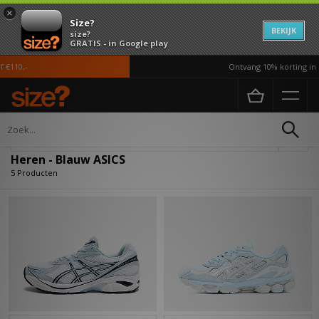
×
Size?
BEKIJK
size?
GRATIS - in Google play
€110,-
Ontvang 10% korting in d
Home
Heren
Verfijn
Heren - Blauw ASICS
5 Producten