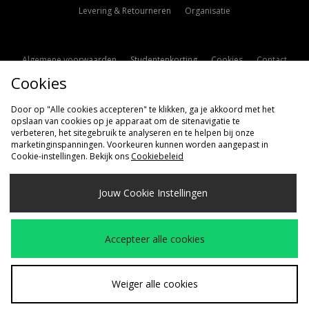
Levering & Retourneren
Organisatie
Algemene voorwaarden
Studentenkorting
Cookies
Contact
Cookies
Cookie Instellingen
Modern Slavery Statement
Door op "Alle cookies accepteren" te klikken, ga je akkoord met het
opslaan van cookies op je apparaat om de sitenavigatie te
verbeteren, het sitegebruik te analyseren en te helpen bij onze
marketinginspanningen. Voorkeuren kunnen worden aangepast in
Cookie-instellingen. Bekijk ons
Cookiebeleid
Verzenden Naar
Jouw Cookie Instellingen
Nederland
Wij accepteren de volgende betaalmethoden
Accepteer alle cookies
Bezoek onze bedrijfspagina
www.jdplc.com
Weiger alle cookies
Copyright © 2026 size?, Alle rechten voorbehouden