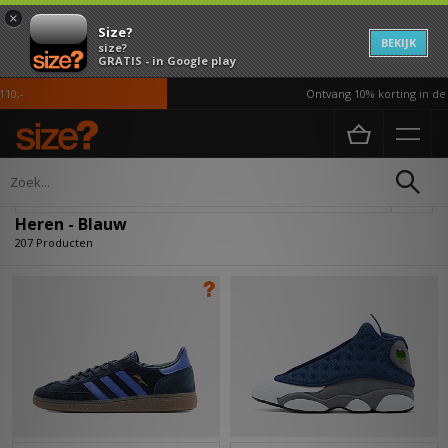
×
Size?
BEKIJK
size?
GRATIS - in Google play
Ontvang 10% korting in de APP*
Home
Heren
Verfijn
Heren - Blauw
207 Producten