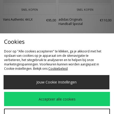
SNEL KOPEN
SNEL KOPEN
Vans Authentic 44 LX
adidas Originals
€95,00
€110,00
Handball Spezial
Cookies
Door op "Alle cookies accepteren" te klikken, ga je akkoord met het
opslaan van cookies op je apparaat om de sitenavigatie te
verbeteren, het sitegebruik te analyseren en te helpen bij onze
marketinginspanningen. Voorkeuren kunnen worden aangepast in
Cookie-instellingen. Bekijk ons
Cookiebeleid
SNEL KOPEN
SNEL KOPEN
Jouw Cookie Instellingen
XLARGE Cut Out
adidas Originals
€140,00
€80,00
Loose Shorts
Firebird Denim Track
Accepteer alle cookies
Pants