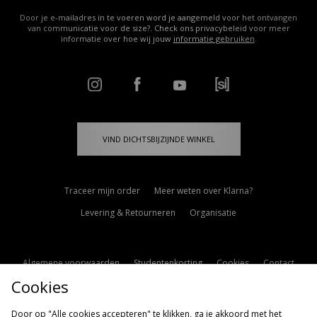
Door je e-mailadres in te voeren word je aangemeld voor het ontvangen
van communicatie voor de size?. Check ons privacybeleid voor meer
informatie over hoe wij jouw
informatie gebruiken
.
VIND DICHTSBIJZIJNDE WINKEL
Traceer mijn order
Meer weten over Klarna?
Levering & Retourneren
Organisatie
Algemene voorwaarden
Studentenkorting
Cookies
Contact
Cookies
Cookie Instellingen
Modern Slavery Statement
Door op "Alle cookies accepteren" te klikken, ga je akkoord met het