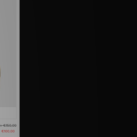
as
€150,00
u
€100,00