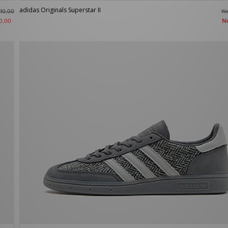
adidas Originals Superstar II
W
10,00
N
0,00