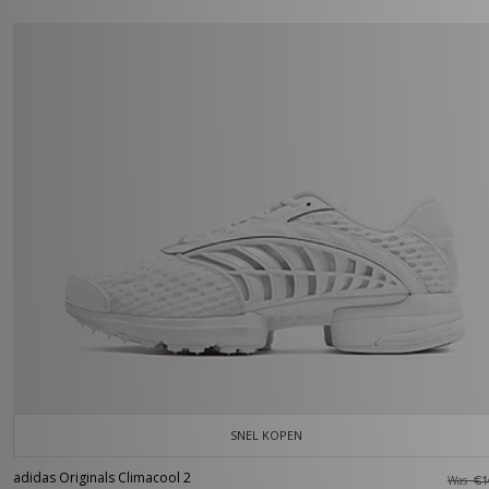
SNEL KOPEN
adidas Originals Climacool 2
Was
€1