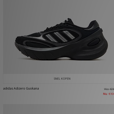
SNEL KOPEN
adidas Adizero Guokana
Was
€1
Nu
€10