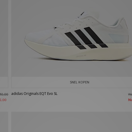
SNEL KOPEN
adidas Originals EQT Evo SL
W
40,00
N
5,00