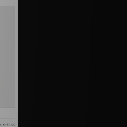
as
€160,00