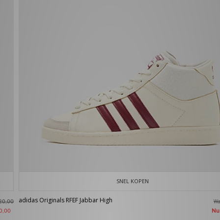
SNEL KOPEN
adidas Originals RFEF Jabbar High
W
20,00
N
0,00