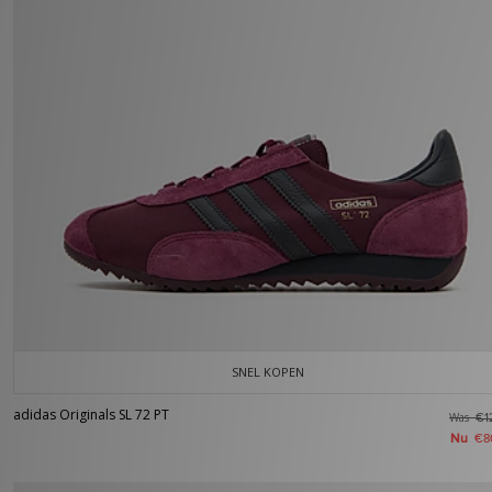
SNEL KOPEN
adidas Originals SL 72 PT
Was
€1
Nu
€8