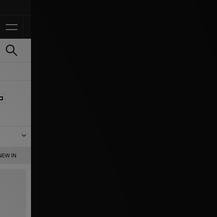
Ontvang 10% korting in 
rtt WIP,
NEW IN
rting.
fit?