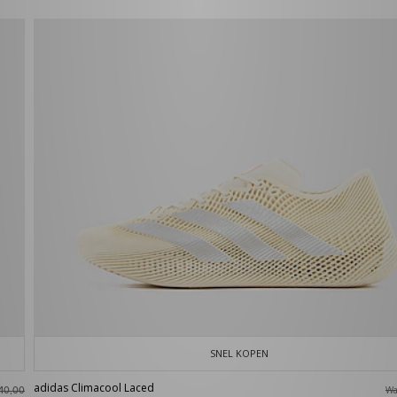
SNEL KOPEN
adidas Climacool Laced
W
40,00