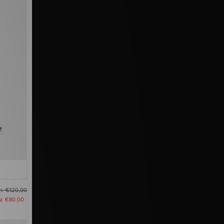
as
€120,00
u
€80,00