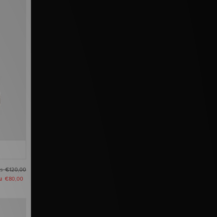
as
€120,00
u
€80,00