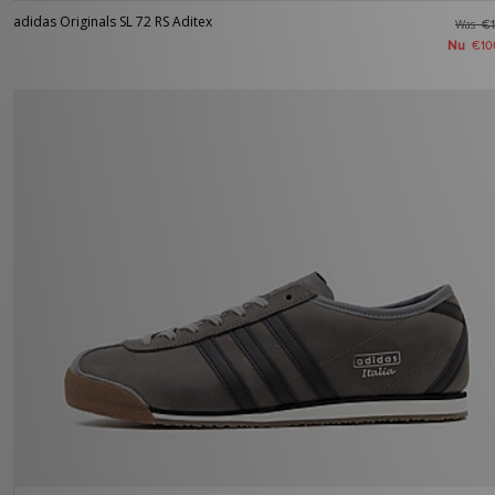
adidas Originals SL 72 RS Aditex
Was
€1
Nu
€10