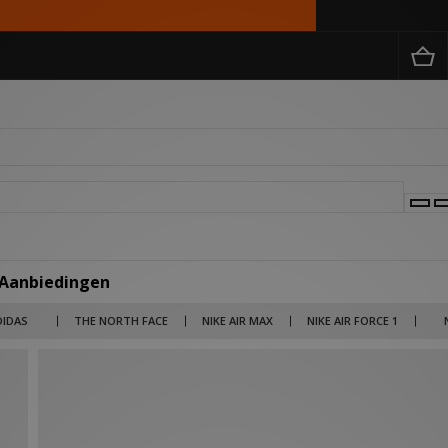
 Aanbiedingen
 merken als Billionaire Boys Club, Salomon en Jordan tot lifestyle brands als Carha
DIDAS
THE NORTH FACE
NIKE AIR MAX
NIKE AIR FORCE 1
rken en items nu in de uitverkoop met kortingen die kunnen oplopen tot wel 50% ko
 broek voor een outlet prijs. Kies je voor 1 product of scoor je meteen je gehele out