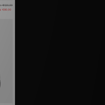
as
€120,00
u
€80,00