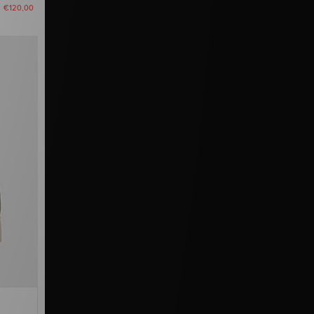
u
€120,00