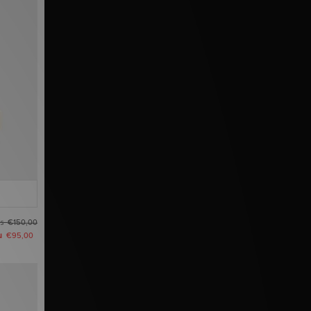
as
€150,00
u
€95,00