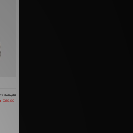
as
€95,00
u
€60,00