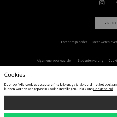
VIND DIC
Traceer mijn order
Meer weten over
Algemene voorwaarden
Studentenkorting
Cooki
Cookies
Door op "Alle cookies accepteren" te klikken, ga je akkoord met het opslaan
kunnen worden aangepast in Cookie-instellingen. Bekijk ons
Cookiebeleid
Ve
Nederlan