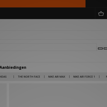
 Aanbiedingen
 merken als Billionaire Boys Club, Salomon en Jordan tot lifestyle brands als Carha
DIDAS
THE NORTH FACE
NIKE AIR MAX
NIKE AIR FORCE 1
rken en items nu in de uitverkoop met kortingen die kunnen oplopen tot wel 50% ko
 broek voor een outlet prijs. Kies je voor 1 product of scoor je meteen je gehele out