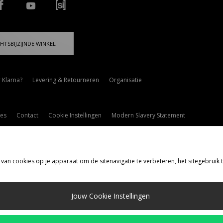
HTSBIJZIJNDE WINKEL
 Klarna?
Levering & Retourneren
Organisatie
es
Contact
Cookie Instellingen
Modern Slavery Statement
 van cookies op je apparaat om de sitenavigatie te verbeteren, het sitegebruik
rzenden Naar
Jouw Cookie Instellingen
d