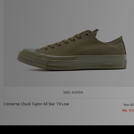
SNEL KOPEN
Converse Chuck Taylor All Star '70 Low
Was
€
Nu
€6