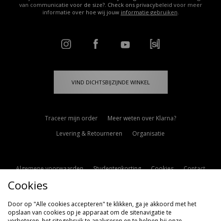
van communicatie voor de size?. Check ons privacybeleid voor meer
informatie over hoe wij jouw
informatie gebruiken
.
VIND DICHTSBIJZIJNDE WINKEL
Traceer mijn order
Meer weten over Klarna?
Levering & Retourneren
Organisatie
Algemene voorwaarden
Studentenkorting
Cookies
Contact
Cookies
Cookie Instellingen
Modern Slavery Statement
Door op "Alle cookies accepteren" te klikken, ga je akkoord met het
opslaan van cookies op je apparaat om de sitenavigatie te
verbeteren, het sitegebruik te analyseren en te helpen bij onze