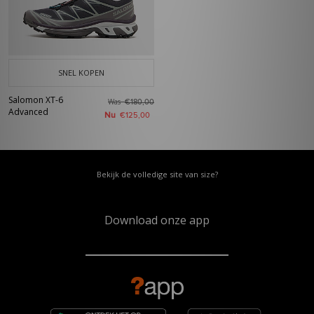
SNEL KOPEN
Salomon XT-6
Was
€180,00
Advanced
Nu
€125,00
Bekijk de volledige site van size?
Download onze app