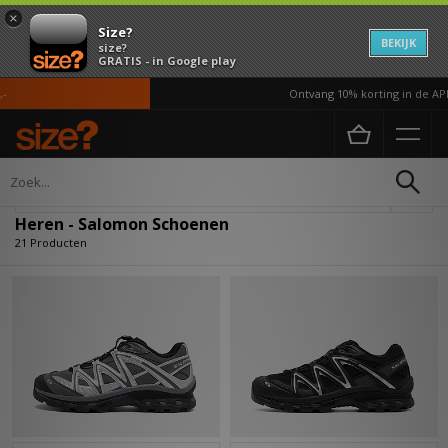
×
Size?
BEKIJK
size?
GRATIS - in Google play
Ontvang 10% korting in de APP*
Home
Heren
Schoenen
Verfijn
Heren - Salomon Schoenen
21 Producten