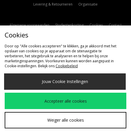
Levering & Retourneren
Organisatie
Algemene voorwaarden
Studentenkorting
Cookies
Contact
Cookies
Cookie Instellingen
Modern Slavery Statement
Door op "Alle cookies accepteren" te klikken, ga je akkoord met het
opslaan van cookies op je apparaat om de sitenavigatie te
verbeteren, het sitegebruik te analyseren en te helpen bij onze
marketinginspanningen. Voorkeuren kunnen worden aangepast in
Cookie-instellingen. Bekijk ons
Cookiebeleid
Verzenden Naar
Jouw Cookie Instellingen
Nederland
Wij accepteren de volgende betaalmethoden
Accepteer alle cookies
Bezoek onze bedrijfspagina
www.jdplc.com
Weiger alle cookies
Copyright © 2026 size?, Alle rechten voorbehouden