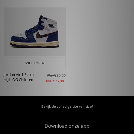
SNEL KOPEN
Jordan Air 1 Retro
Was
€90,00
High OG Children
Nu
€75,00
Bekijk de volledige site van size?
Download onze app