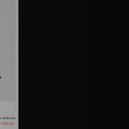
as
€160,00
u
€110,00