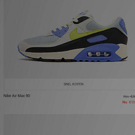
SNEL KOPEN
Nike Air Max 90
Was
€1
Nu
€13