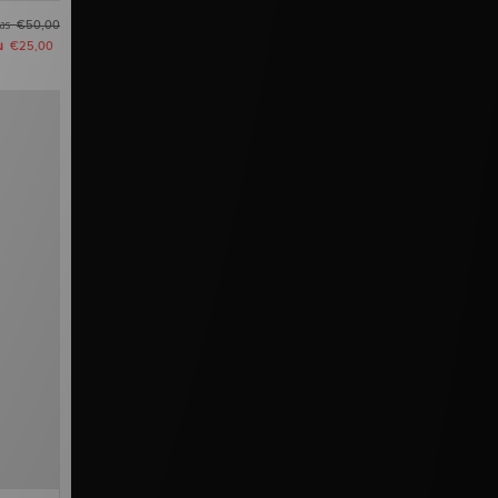
as
€50,00
u
€25,00