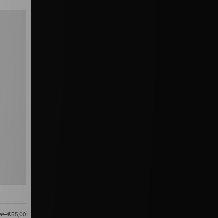
as
€55,00