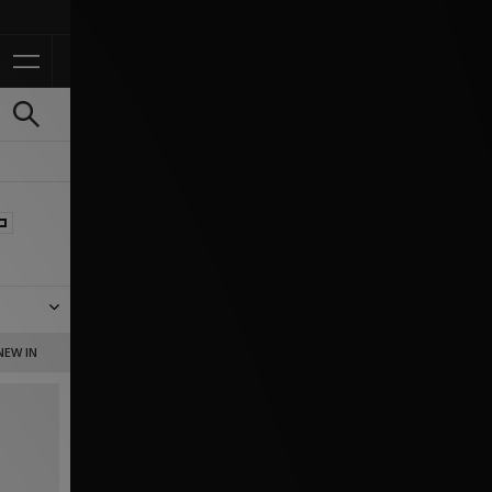
Ontvang 10% korting in de APP*
rtt WIP,
NEW IN
rting.
fit?