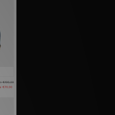
as
€100,00
u
€70,00