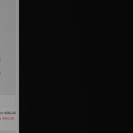
as
€85,00
u
€60,00