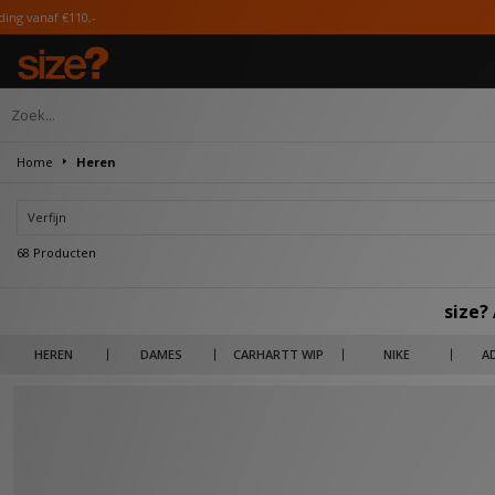
Home
Heren
Verfijn
68 Producten
size?
Heat for the low! Ontdek hier schoenen, kleding en accessoires met korting. Van
HEREN
DAMES
CARHARTT WIP
NIKE
A
Nike, adidas Originals, New Balance & The North Face. Al jouw favoriete me
Niets is zo satisfying als het kopen van jouw nieuwe fave hoodie, sneaker of