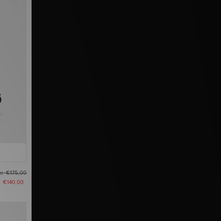
as
€175,00
u
€140,00