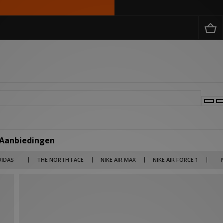
 Aanbiedingen
 merken als Billionaire Boys Club, Salomon en Jordan tot lifestyle brands als Carha
DIDAS
THE NORTH FACE
NIKE AIR MAX
NIKE AIR FORCE 1
rken en items nu in de uitverkoop met kortingen die kunnen oplopen tot wel 50% ko
 broek voor een outlet prijs. Kies je voor 1 product of scoor je meteen je gehele out