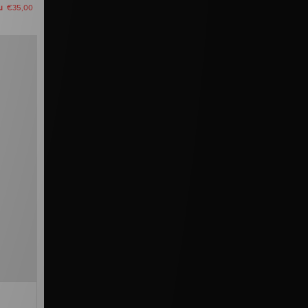
u
€35,00